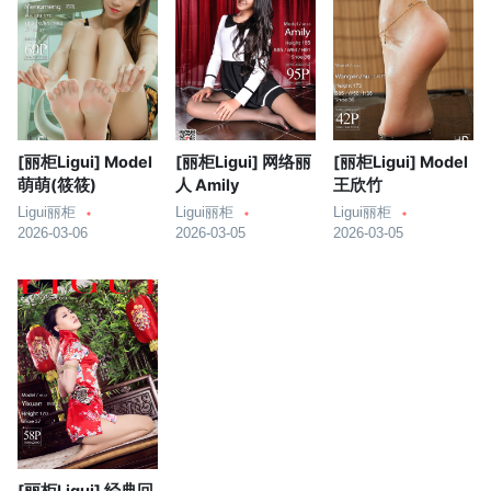
[丽柜Ligui] Model
[丽柜Ligui] 网络丽
[丽柜Ligui] Model
萌萌(筱筱)
人 Amily
王欣竹
Ligui丽柜
Ligui丽柜
Ligui丽柜
2026-03-06
2026-03-05
2026-03-05