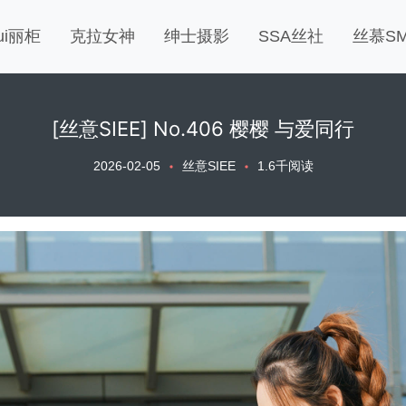
gui丽柜
克拉女神
绅士摄影
SSA丝社
丝慕S
[丝意SIEE] No.406 樱樱 与爱同行
2026-02-05
丝意SIEE
1.6千阅读