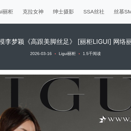
gui丽柜
克拉女神
绅士摄影
SSA丝社
丝慕S
模李梦颖《高跟美脚丝足》 [丽柜LIGUI] 网络
2026-03-16
Ligui丽柜
1.5千阅读