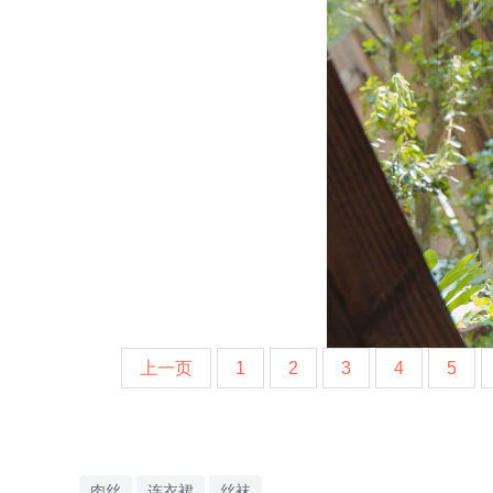
上一页
1
2
3
4
5
肉丝
连衣裙
丝袜