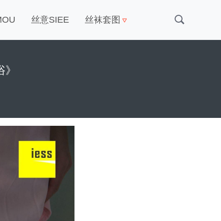
MOU
丝意SIEE
丝袜套图
浴》