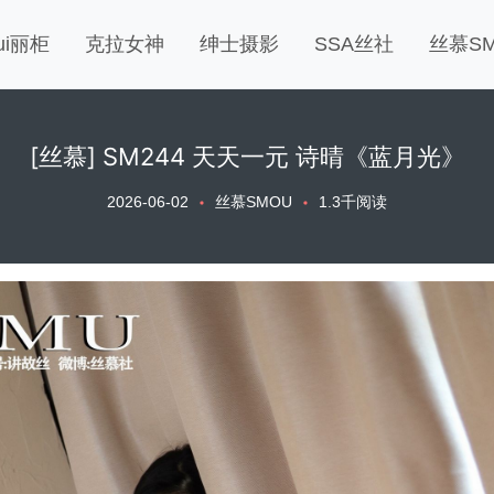
gui丽柜
克拉女神
绅士摄影
SSA丝社
丝慕S
[丝慕] SM244 天天一元 诗晴《蓝月光》
2026-06-02
丝慕SMOU
1.3千阅读