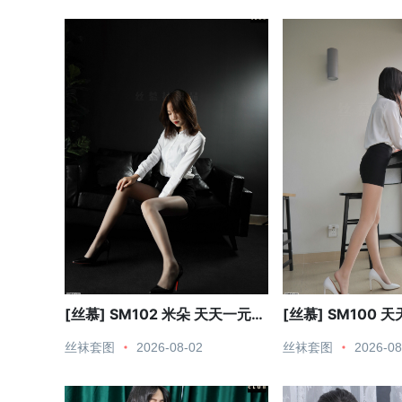
[丝慕] SM102 米朵 天天一元
[丝慕] SM100 
《职业装 新模》
《新晋腿神 文欣》
丝袜套图
2026-08-02
丝袜套图
2026-08