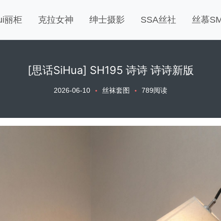
gui丽柜
克拉女神
绅士摄影
SSA丝社
丝慕S
[思话SiHua] SH195 诗诗 诗诗新版
2026-06-10
丝袜套图
789阅读