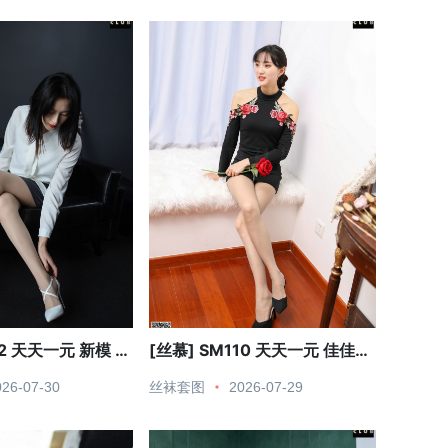
12 天天一元 新模 白
[丝慕] SM110 天天一元 佳佳的
露肩裙
026-07-30
丝袜套图
2026-07-29