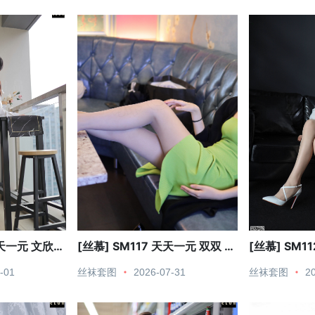
天天一元 文欣
[丝慕] SM117 天天一元 双双 周
[丝慕] SM1
末K歌
色高跟鞋
-01
丝袜套图
2026-07-31
丝袜套图
2