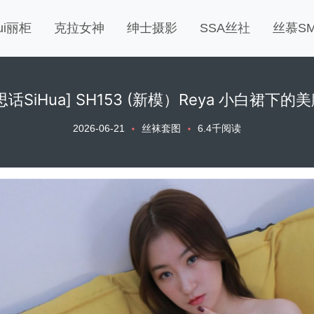
gui丽柜
克拉女神
绅士摄影
SSA丝社
丝慕S
思话SiHua] SH153 (新模）Reya 小白裙下的
2026-06-21
丝袜套图
6.4千阅读