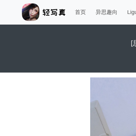
首页
异思趣向
Li
[